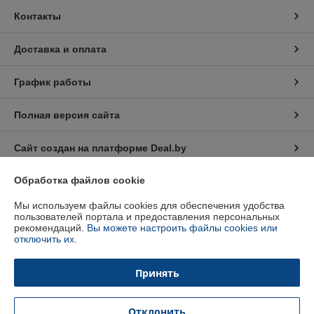
Контакты
Доставка и оплата
График работы
Полная версия сайта
Сайт создан на платформе Deal.by
Обработка файлов cookie
Информация для покупателя
Мы используем файлы cookies для обеспечения удобства
Юридическое лицо:
ЧТУП "Промэлектрон-импорт"
пользователей портала и предоставления персональных
223216 Минская обл., Червенский р-н, д. Лисицы, ул. Центральная, д.11
рекомендаций.
Вы можете настроить файлы cookies или
отключить их.
Регистрационный номер ЕГР: 691134889
УНП: 691134889
Принять
Регистрационный орган: Червенский районный исполнительный
комитет
Отклонить