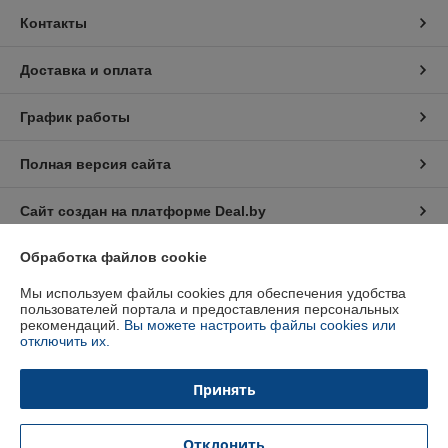
Контакты
Доставка и оплата
График работы
Полная версия сайта
Сайт создан на платформе Deal.by
Обработка файлов cookie
Информация для покупателя
Мы используем файлы cookies для обеспечения удобства
Юридическое лицо:
ЧТУП "Промэлектрон-импорт"
пользователей портала и предоставления персональных
223216 Минская обл., Червенский р-н, д. Лисицы, ул. Центральная, д.11
рекомендаций.
Вы можете настроить файлы cookies или
отключить их.
Регистрационный номер ЕГР: 691134889
УНП: 691134889
Принять
Регистрационный орган: Червенский районный исполнительный
комитет
Отклонить